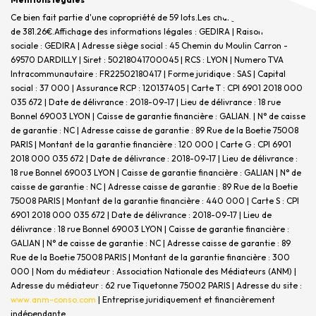
Ce bien fait partie d'une copropriété de 59 lots.Les charges annuelles sont
de 381.26€.
Affichage des informations légales : GEDIRA | Raison
sociale : GEDIRA | Adresse siège social : 45 Chemin du Moulin Carron -
69570 DARDILLY | Siret : 50218041700045 | RCS : LYON | Numero TVA
Intracommunautaire : FR22502180417 | Forme juridique : SAS | Capital
social : 37 000 | Assurance RCP : 120137405 |
Carte T : CPI 6901 2018 000
035 672 | Date de délivrance : 2018-09-17 | Lieu de délivrance : 18 rue
Bonnel 69003 LYON | Caisse de garantie financière : GALIAN. | N° de caisse
de garantie : NC | Adresse caisse de garantie : 89 Rue de la Boetie 75008
PARIS | Montant de la garantie financière : 120 000 | Carte G : CPI 6901
2018 000 035 672 | Date de délivrance : 2018-09-17 | Lieu de délivrance :
18 rue Bonnel 69003 LYON | Caisse de garantie financière : GALIAN | N° de
caisse de garantie : NC | Adresse caisse de garantie : 89 Rue de la Boetie
75008 PARIS | Montant de la garantie financière : 440 000 | Carte S : CPI
6901 2018 000 035 672 | Date de délivrance : 2018-09-17 | Lieu de
délivrance : 18 rue Bonnel 69003 LYON | Caisse de garantie financière :
GALIAN | N° de caisse de garantie : NC | Adresse caisse de garantie : 89
Rue de la Boetie 75008 PARIS | Montant de la garantie financière : 300
000 | Nom du médiateur : Association Nationale des Médiateurs (ANM) |
Adresse du médiateur : 62 rue Tiquetonne 75002 PARIS | Adresse du site :
www.anm-conso.com
|
Entreprise juridiquement et financièrement
indépendante