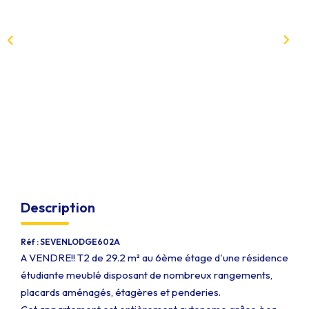
Qui Sommes-Nous
Notre Équipe
Nous Rejoindre
EXTRANET
CONTACT
Description
Réf : SEVENLODGE602A
A VENDRE!! T2 de 29.2 m² au 6ème étage d'une résidence
étudiante meublé disposant de nombreux rangements,
placards aménagés, étagères et penderies.