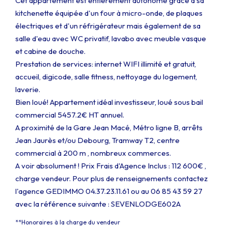
Cet appartement est entièrement autonome grâce à sa
kitchenette équipée d'un four à micro-onde, de plaques
électriques et d'un réfrigérateur mais également de sa
salle d'eau avec WC privatif, lavabo avec meuble vasque
et cabine de douche.
Prestation de services: internet WIFI illimité et gratuit,
accueil, digicode, salle fitness, nettoyage du logement,
laverie.
Bien loué! Appartement idéal investisseur, loué sous bail
commercial 5457.2€ HT annuel.
A proximité de la Gare Jean Macé, Métro ligne B, arrêts
Jean Jaurès et/ou Debourg, Tramway T2, centre
commercial à 200 m , nombreux commerces.
A voir absolument ! Prix Frais d'Agence Inclus : 112 600€ ,
charge vendeur. Pour plus de renseignements contactez
l'agence GEDIMMO 04.37.23.11.61 ou au 06 85 43 59 27
avec la référence suivante : SEVENLODGE602A
**
Honoraires à la charge du vendeur