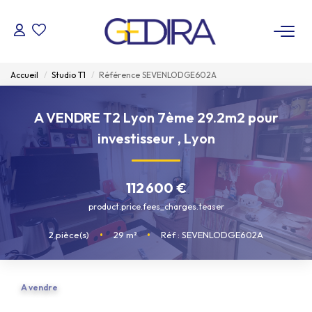
ACHETER
Accueil
Studio T1
Référence SEVENLODGE602A
LOUER
A VENDRE T2 Lyon 7ème 29.2m2 pour
investisseur
,
Lyon
ESTIMER
112 600 €
FAIRE GÉRER
product.price.fees_charges.teaser
Administrateur De Biens
2
pièce(s)
•
29
m²
•
Réf : SEVENLODGE602A
Syndic De Copropriété
A vendre
NOTRE AGENCE