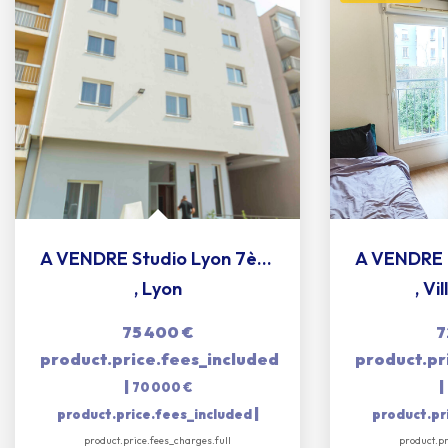
A VENDRE Studio Lyon 7ème 20.10 m2 pour investisseur
,
Lyon
,
Vi
75 400 €
7
product.price.fees_included
product.pr
|
|
70 000 €
|
product.price.fees_included
product.pr
product.price.fees_charges.full
product.pr