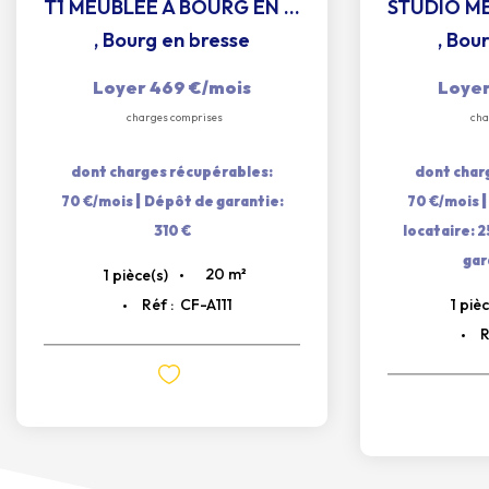
T1 MEUBLEE A BOURG EN BRESSE
,
Bourg en bresse
,
Bour
Loyer 469 €/mois
Loyer
charges comprises
cha
dont charges récupérables:
dont char
|
70 €/mois
Dépôt de garantie:
70 €/mois
310 €
locataire: 
gar
20
m²
1
pièce(s)
1
pièc
Réf :
CF-A111
R