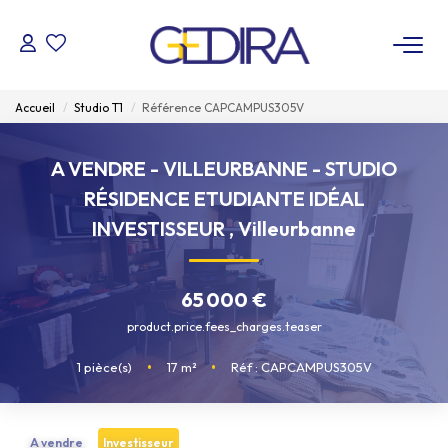
ACHETER
Accueil
Studio T1
Référence CAPCAMPUS305V
LOUER
A VENDRE - VILLEURBANNE - STUDIO
RÉSIDENCE ETUDIANTE IDÉAL
ESTIMER
INVESTISSEUR
,
Villeurbanne
FAIRE GÉRER
65 000 €
Administrateur De Biens
product.price.fees_charges.teaser
Syndic De Copropriété
1
pièce(s)
•
17
m²
•
Réf : CAPCAMPUS305V
NOTRE AGENCE
A vendre
Investisseur