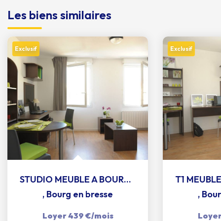
Les biens similaires
Exclusif
Exclusif
STUDIO MEUBLE A BOURG EN BRESSE
,
Bourg en bresse
,
Bour
Loyer 439 €/mois
Loyer