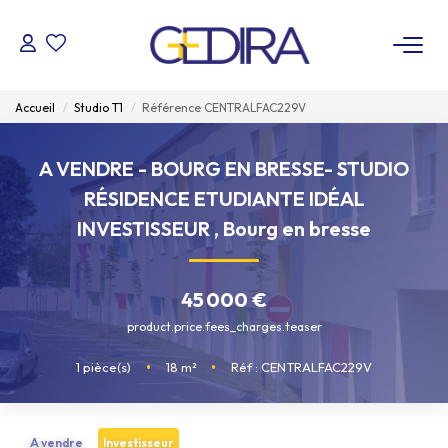
ACHETER
Accueil
Studio T1
Référence CENTRALFAC229V
LOUER
A VENDRE - BOURG EN BRESSE- STUDIO
RÉSIDENCE ETUDIANTE IDÉAL
ESTIMER
INVESTISSEUR
,
Bourg en bresse
FAIRE GÉRER
45 000 €
Administrateur De Biens
product.price.fees_charges.teaser
Syndic De Copropriété
1
pièce(s)
•
18
m²
•
Réf : CENTRALFAC229V
NOTRE AGENCE
A vendre
Investisseur