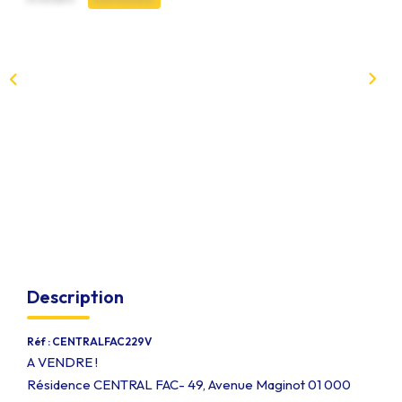
Qui Sommes-Nous
Notre Équipe
Nous Rejoindre
EXTRANET
CONTACT
Description
Réf : CENTRALFAC229V
A VENDRE !
Résidence CENTRAL FAC- 49, Avenue Maginot 01 000