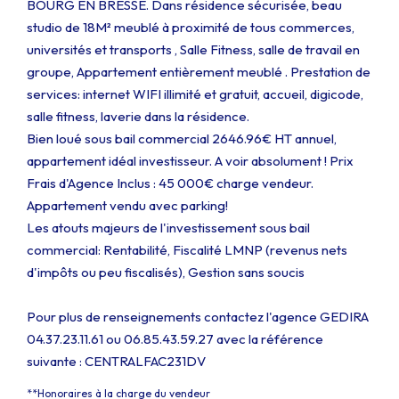
BOURG EN BRESSE. Dans résidence sécurisée, beau
studio de 18M² meublé à proximité de tous commerces,
universités et transports , Salle Fitness, salle de travail en
groupe, Appartement entièrement meublé . Prestation de
services: internet WIFI illimité et gratuit, accueil, digicode,
salle fitness, laverie dans la résidence.
Bien loué sous bail commercial 2646.96€ HT annuel,
appartement idéal investisseur. A voir absolument ! Prix
Frais d'Agence Inclus : 45 000€ charge vendeur.
Appartement vendu avec parking!
Les atouts majeurs de l'investissement sous bail
commercial: Rentabilité, Fiscalité LMNP (revenus nets
d'impôts ou peu fiscalisés), Gestion sans soucis
Pour plus de renseignements contactez l'agence GEDIRA
04.37.23.11.61 ou 06.85.43.59.27 avec la référence
suivante : CENTRALFAC231DV
**
Honoraires à la charge du vendeur