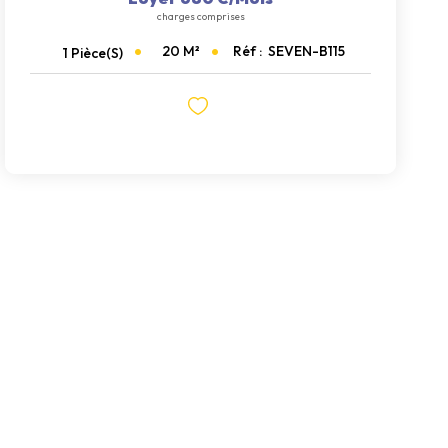
charges comprises
20
M²
Réf :
SEVEN-B115
1
Pièce(s)