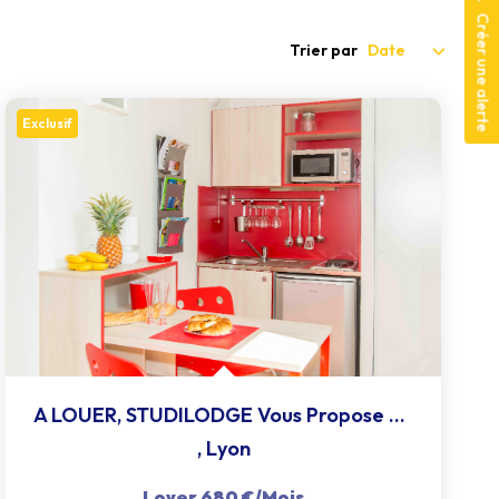
Créer une alerte
Trier par
Exclusif
A LOUER, STUDILODGE Vous Propose Un Studio Dans Une...
,
Lyon
Loyer 680 €/mois