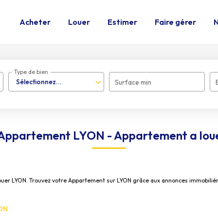
Acheter
Louer
Estimer
Faire gérer
N
Type de bien
Sélectionnez...
Surface min
 Appartement LYON - Appartement a lou
 louer LYON. Trouvez votre Appartement sur LYON grâce aux annonces immobiliè
YON