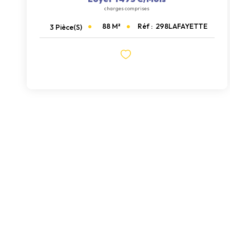
charges comprises
88
M²
Réf :
298LAFAYETTE
3
Pièce(s)