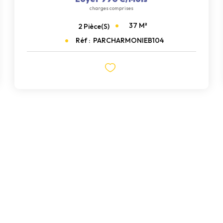
charges comprises
37
M²
2
Pièce(s)
Réf :
PARCHARMONIEB104