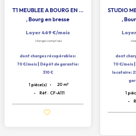
T1 MEUBLEE A BOURG EN BRESSE
,
Bourg en bresse
,
Bour
Loyer 469 €/mois
Loyer
charges comprises
cha
dont charges récupérables:
dont char
|
70 €/mois
Dépôt de garantie:
70 €/mois
310 €
locataire: 
gar
20
m²
1
pièce(s)
1
pièc
Réf :
CF-A111
R