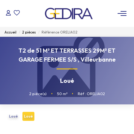
ACHETER
Accueil
2 pièces
Référence ORELIA02
LOUER
T2 de 51 M² ET TERRASSES 29M² ET
GARAGE FERMEE S/S
,
Villeurbanne
ESTIMER
Loué
FAIRE GÉRER
2
pièce(s)
•
50
m²
•
Réf : ORELIA02
Administrateur De Biens
Syndic De Copropriété
Loué
Loué
NOTRE AGENCE