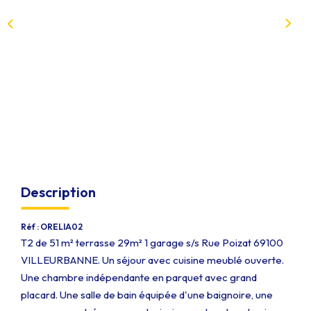
Qui Sommes-Nous
Notre Équipe
Nous Rejoindre
EXTRANET
CONTACT
Description
Réf : ORELIA02
T2 de 51 m² terrasse 29m² 1 garage s/s Rue Poizat 69100
VILLEURBANNE. Un séjour avec cuisine meublé ouverte.
Une chambre indépendante en parquet avec grand
placard. Une salle de bain équipée d'une baignoire, une