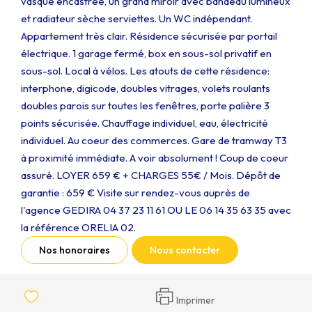
vasque encastrée, un grand miroir avec bandeau lumineux
et radiateur sèche serviettes. Un WC indépendant.
Appartement très clair. Résidence sécurisée par portail
électrique. 1 garage fermé, box en sous-sol privatif en
sous-sol. Local à vélos. Les atouts de cette résidence:
interphone, digicode, doubles vitrages, volets roulants
doubles parois sur toutes les fenêtres, porte palière 3
points sécurisée. Chauffage individuel, eau, électricité
individuel. Au coeur des commerces. Gare de tramway T3
à proximité immédiate. A voir absolument ! Coup de coeur
assuré. LOYER 659 € + CHARGES 55€ / Mois. Dépôt de
garantie : 659 € Visite sur rendez-vous auprès de
l'agence GEDIRA 04 37 23 11 61 OU LE 06 14 35 63 35 avec
la référence ORELIA 02.
Nos honoraires
Nous contacter
Imprimer