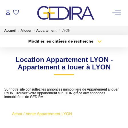
ACHETER
Accueil
A louer
Appartement
LYON
Modifier les critères de recherche
LOUER
Localisation
Type de transaction
Surface min
Location Appartement LYON -
Type de bien
ESTIMER
Appartement a louer à LYON
Plus de critères
Budget max
FAIRE GÉRER
Créer une alerte
Sur notre site consultez les annonces immobilière de Appartement à louer
Administrateur De Biens
LYON. Trouvez votre Appartement sur LYON grâce aux annonces
immobilières de GEDIRA.
Syndic De Copropriété
Achat / Vente Appartement LYON
NOTRE AGENCE