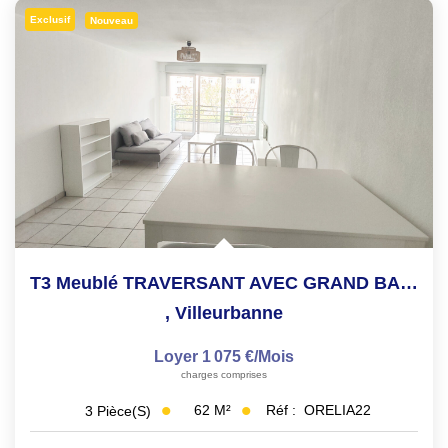
Exclusif
Nouveau
T3 Meublé TRAVERSANT AVEC GRAND BALCON
,
Villeurbanne
Loyer 1 075 €/mois
charges comprises
62
M²
Réf :
ORELIA22
3
Pièce(s)