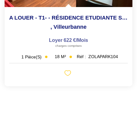
A LOUER - T1- - RÉSIDENCE ETUDIANTE SECURISE
,
Villeurbanne
Loyer 622 €/mois
charges comprises
18
M²
Réf :
ZOLAPARK104
1
Pièce(s)