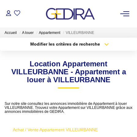
ACHETER
Accueil
A louer
Appartement
VILLEURBANNE
Modifier les critères de recherche
LOUER
Localisation
Type de transaction
Surface min
Location Appartement
Type de bien
ESTIMER
VILLEURBANNE - Appartement a
Plus de critères
Budget max
louer à VILLEURBANNE
FAIRE GÉRER
Créer une alerte
Administrateur De Biens
Sur notre site consultez les annonces immobilière de Appartement à louer
VILLEURBANNE. Trouvez votre Appartement sur VILLEURBANNE grâce aux
Syndic De Copropriété
annonces immobilières de GEDIRA.
Achat / Vente Appartement VILLEURBANNE
NOTRE AGENCE