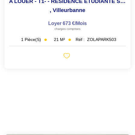
A LOUER - T1- - RÉSIDENCE ETUDIANTE SECURISE
,
Villeurbanne
Loyer 673 €/mois
charges comprises
21
M²
Réf :
ZOLAPARK503
1
Pièce(s)