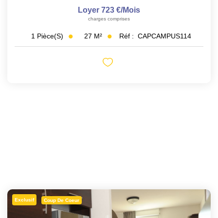
Loyer 723 €/mois
charges comprises
27
M²
Réf :
CAPCAMPUS114
1
Pièce(s)
Exclusif
Coup De Coeur