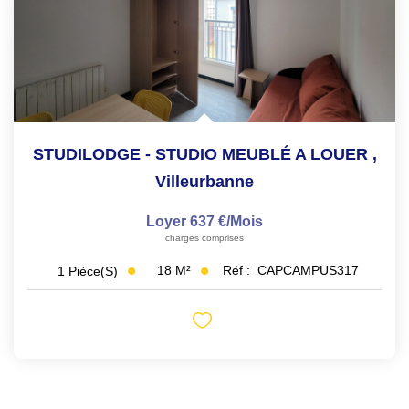
STUDILODGE - STUDIO MEUBLÉ A LOUER
,
Villeurbanne
Loyer 637 €/mois
charges comprises
18
M²
Réf :
CAPCAMPUS317
1
Pièce(s)