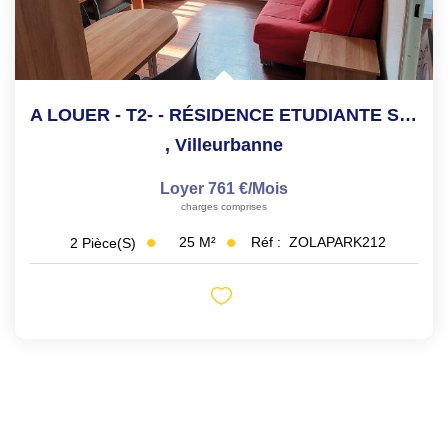
A LOUER - T2- - RÉSIDENCE ETUDIANTE SECURISE
,
Villeurbanne
Loyer 761 €/mois
charges comprises
25
M²
Réf :
ZOLAPARK212
2
Pièce(s)