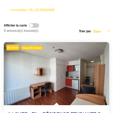
Qui Sommes-Nous
Immobilier VILLEURBANNE
Notre Équipe
Nous Rejoindre
Afficher la carte
9 annonce(s) trouvée(s)
Trier par
EXTRANET
Exclusif
Coup De Coeur
CONTACT