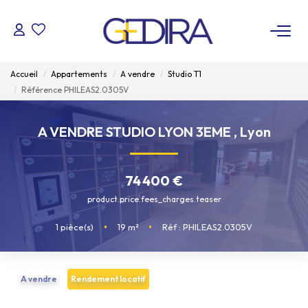
ACHETER
Accueil
Appartements
A vendre
Studio T1
Référence PHILEAS2.0305V
LOUER
A VENDRE STUDIO LYON 3EME
,
Lyon
ESTIMER
74 400 €
FAIRE GÉRER
product.price.fees_charges.teaser
Administrateur De Biens
1
pièce(s)
•
19
m²
•
Réf : PHILEAS2.0305V
Syndic De Copropriété
A vendre
Rendement locatif
NOTRE AGENCE