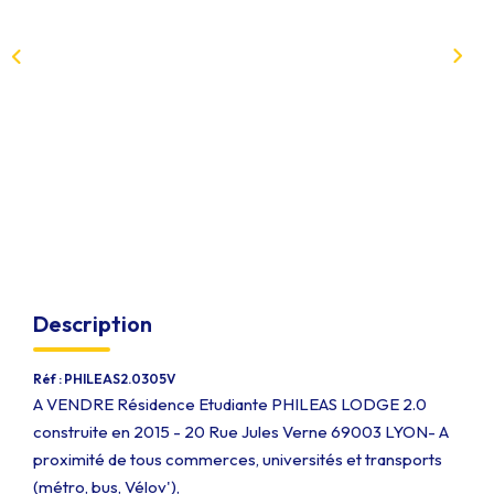
Qui Sommes-Nous
Notre Équipe
Nous Rejoindre
EXTRANET
CONTACT
Description
Réf : PHILEAS2.0305V
A VENDRE Résidence Etudiante PHILEAS LODGE 2.0
construite en 2015 - 20 Rue Jules Verne 69003 LYON- A
proximité de tous commerces, universités et transports
(métro, bus, Vélov'),