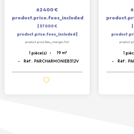
62 400 €
6
product.price.fees_included
product.pr
|
|
57 000 €
|
product.price.fees_included
product.pr
product.price.fees_charges.full
product.pr
19
m²
1
pièce(s)
1
pièc
Réf :
PARCHARMONIEB312V
Réf :
PA