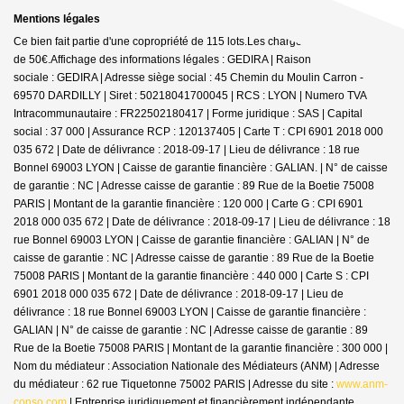
Mentions légales
Ce bien fait partie d'une copropriété de 115 lots.Les charges annuelles sont
de 50€.
Affichage des informations légales : GEDIRA | Raison
sociale : GEDIRA | Adresse siège social : 45 Chemin du Moulin Carron -
69570 DARDILLY | Siret : 50218041700045 | RCS : LYON | Numero TVA
Intracommunautaire : FR22502180417 | Forme juridique : SAS | Capital
social : 37 000 | Assurance RCP : 120137405 |
Carte T : CPI 6901 2018 000
035 672 | Date de délivrance : 2018-09-17 | Lieu de délivrance : 18 rue
Bonnel 69003 LYON | Caisse de garantie financière : GALIAN. | N° de caisse
de garantie : NC | Adresse caisse de garantie : 89 Rue de la Boetie 75008
PARIS | Montant de la garantie financière : 120 000 | Carte G : CPI 6901
2018 000 035 672 | Date de délivrance : 2018-09-17 | Lieu de délivrance : 18
rue Bonnel 69003 LYON | Caisse de garantie financière : GALIAN | N° de
caisse de garantie : NC | Adresse caisse de garantie : 89 Rue de la Boetie
75008 PARIS | Montant de la garantie financière : 440 000 | Carte S : CPI
6901 2018 000 035 672 | Date de délivrance : 2018-09-17 | Lieu de
délivrance : 18 rue Bonnel 69003 LYON | Caisse de garantie financière :
GALIAN | N° de caisse de garantie : NC | Adresse caisse de garantie : 89
Rue de la Boetie 75008 PARIS | Montant de la garantie financière : 300 000 |
Nom du médiateur : Association Nationale des Médiateurs (ANM) | Adresse
du médiateur : 62 rue Tiquetonne 75002 PARIS | Adresse du site :
www.anm-
conso.com
|
Entreprise juridiquement et financièrement indépendante