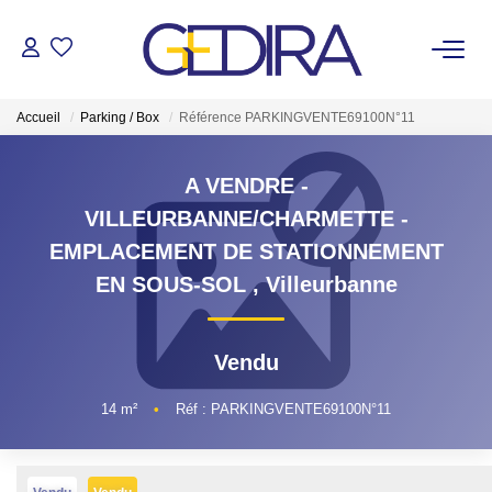
ACHETER
Accueil
Parking / Box
Référence PARKINGVENTE69100N°11
LOUER
A VENDRE -
VILLEURBANNE/CHARMETTE -
ESTIMER
EMPLACEMENT DE STATIONNEMENT
EN SOUS-SOL
,
Villeurbanne
FAIRE GÉRER
Administrateur De Biens
Vendu
Syndic De Copropriété
14
m²
•
Réf : PARKINGVENTE69100N°11
NOTRE AGENCE