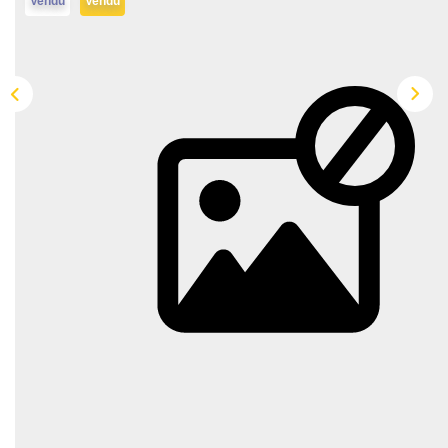
Vendu
Vendu
Qui Sommes-Nous
Notre Équipe
Nous Rejoindre
EXTRANET
CONTACT
Description
Réf : PARKINGVENTE69100N°11
Dans une résidence neuve située à l'angle de la Rue des
Charmettes et la Rue Dedieu à VILLEURBANNE, plusieurs