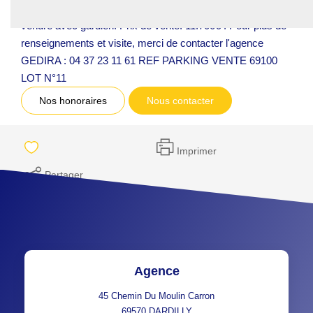
places de parkings en sous-sol protégé et sécurisé à
vendre avec gardien. Prix de vente: 11.700€ . Pour plus de
renseignements et visite, merci de contacter l'agence
GEDIRA : 04 37 23 11 61 REF PARKING VENTE 69100
LOT N°11
Nos honoraires
Nous contacter
Imprimer
Partager
Agence
45 Chemin Du Moulin Carron
69570
DARDILLY