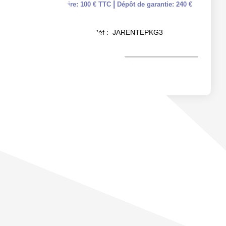
|
charge locataire: 100 € TTC
Dépôt de garantie: 240 €
Réf :
JARENTEPKG3
15
m²