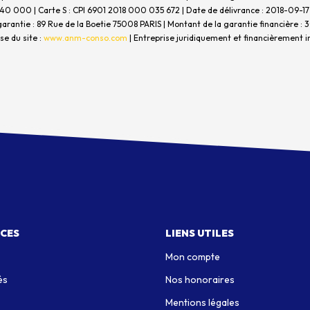
440 000 | Carte S : CPI 6901 2018 000 035 672 | Date de délivrance : 2018-09-17 
e garantie : 89 Rue de la Boetie 75008 PARIS | Montant de la garantie financière
e du site :
www.anm-conso.com
|
Entreprise juridiquement et financièrement 
ICES
LIENS UTILES
Mon compte
és
Nos honoraires
Mentions légales