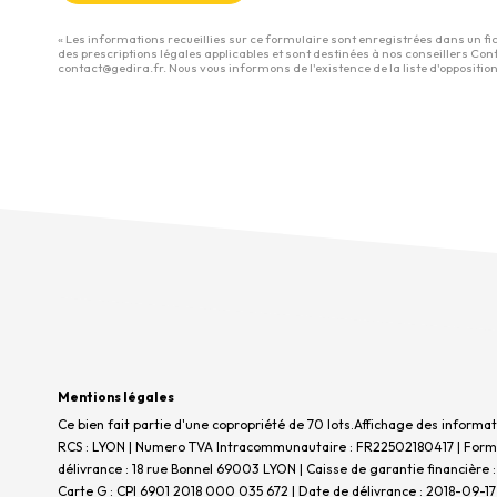
« Les informations recueillies sur ce formulaire sont enregistrées dans un fi
des prescriptions légales applicables et sont destinées à nos conseillers Con
contact@gedira.fr. Nous vous informons de l'existence de la liste d'opposition
Mentions légales
Ce bien fait partie d'une copropriété de 70 lots.Affichage des informa
RCS : LYON | Numero TVA Intracommunautaire : FR22502180417 | Forme ju
délivrance : 18 rue Bonnel 69003 LYON | Caisse de garantie financière :
Carte G : CPI 6901 2018 000 035 672 | Date de délivrance : 2018-09-17 |