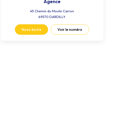
Agence
45 Chemin du Moulin Carron
69570
DARDILLY
Nous écrire
Voir le numéro