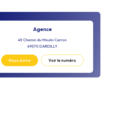
Agence
45 Chemin du Moulin Carron
69570
DARDILLY
Nous écrire
Voir le numéro