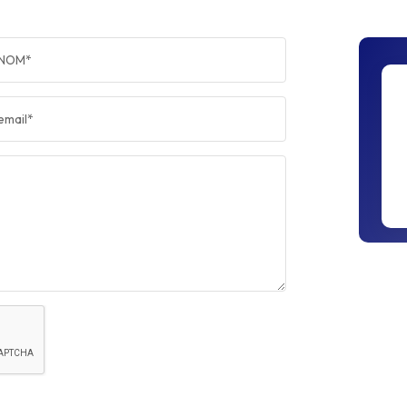
NOM*
email*