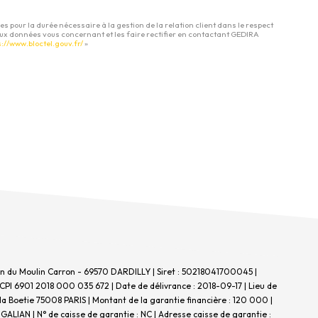
 pour la durée nécessaire à la gestion de la relation client dans le respect
 aux données vous concernant et les faire rectifier en contactant GEDIRA
s://www.bloctel.gouv.fr/
»
emin du Moulin Carron - 69570 DARDILLY | Siret : 50218041700045 |
 CPI 6901 2018 000 035 672 | Date de délivrance : 2018-09-17 | Lieu de
 la Boetie 75008 PARIS | Montant de la garantie financière : 120 000 |
GALIAN | N° de caisse de garantie : NC | Adresse caisse de garantie :