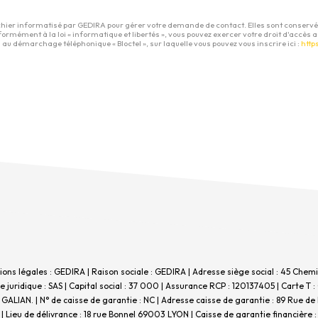
chier informatisé par GEDIRA pour gérer votre demande de contact. Elles sont conservées
formément à la loi « informatique et libertés », vous pouvez exercer votre droit d'accès
 au démarchage téléphonique « Bloctel », sur laquelle vous pouvez vous inscrire ici :
http
tions légales : GEDIRA | Raison sociale : GEDIRA | Adresse siège social : 45 Ch
ridique : SAS | Capital social : 37 000 | Assurance RCP : 120137405 |
Carte T :
 GALIAN. | N° de caisse de garantie : NC | Adresse caisse de garantie : 89 Rue de
 Lieu de délivrance : 18 rue Bonnel 69003 LYON | Caisse de garantie financière : 