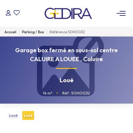
ACHETER
Accueil
Parking / Box
Référence SOHOG32
LOUER
Garage box fermé en sous-sol centre
CALUIRE A LOUEE
,
Caluire
ESTIMER
Loué
FAIRE GÉRER
14
m²
•
Réf : SOHOG32
Administrateur De Biens
Syndic De Copropriété
Loué
Loué
NOTRE AGENCE