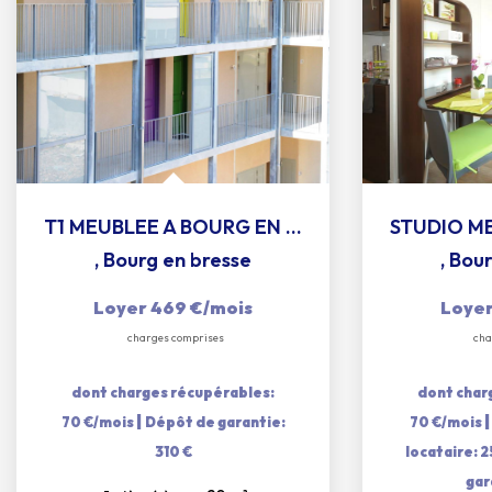
T1 MEUBLEE A BOURG EN BRESSE
,
Bourg en bresse
,
Bour
Loyer 469 €/mois
Loyer
charges comprises
cha
dont charges récupérables:
dont char
|
70 €/mois
Dépôt de garantie:
70 €/mois
310 €
locataire: 
gar