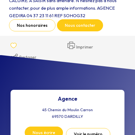
CALUIRE. A SAISIR sans attendre. N'hésitez pas à nous
contacter, pour de plus ample informations. AGENCE
GEDIRA 04 37 23 11 61 REF SOHOG32
Nos honoraires
Nous contacter
Imprimer
Partager
Agence
45 Chemin du Moulin Carron
69570
DARDILLY
Nous écrire
Voir le numéro