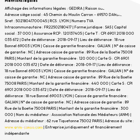
Mentions légales
Affichage des informations légales : GEDIRA | Raison sociale : GEDIRA |
Adresse siège social : 45 Chemin du Moulin Carron - 69570 DARDILLY |
Siret : 50218041700045 | RCS : LYON | Numero TVA
Intracommunautaire : FR22502180417 | Forme juridique : SAS | Capital
social : 37 000 | Assurance RCP : 120137405 |
Carte T : CPI 6901 2018 000
035 672 | Date de délivrance : 2018-09-17 | Lieu de délivrance : 18 rue
Bonnel 69003 LYON | Caisse de garantie financière : GALIAN. | N° de caisse
de garantie : NC | Adresse caisse de garantie : 89 Rue de la Boetie 75008
PARIS | Montant de la garantie financière : 120 000 | Carte G : CPI 6901
2018 000 035 672 | Date de délivrance : 2018-09-17 | Lieu de délivrance :
18 rue Bonnel 69003 LYON | Caisse de garantie financière : GALIAN | N° de
caisse de garantie : NC | Adresse caisse de garantie : 89 Rue de la Boetie
75008 PARIS | Montant de la garantie financière : 440 000 | Carte S : CPI
6901 2018 000 035 672 | Date de délivrance : 2018-09-17 | Lieu de
délivrance : 18 rue Bonnel 69003 LYON | Caisse de garantie financière :
GALIAN | N° de caisse de garantie : NC | Adresse caisse de garantie : 89
Rue de la Boetie 75008 PARIS | Montant de la garantie financière : 300
000 | Nom du médiateur : Association Nationale des Médiateurs (ANM) |
Adresse du médiateur : 62 rue Tiquetonne 75002 PARIS | Adresse du site :
www.anm-conso.com
|
Entreprise juridiquement et financièrement
indépendante