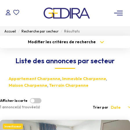
ACHETER
Accueil
Recherche par secteur
Résultats
Modifier les critères de recherche
LOUER
Type de transaction
Localisation
Acheter
Localisation
Liste des annonces par secteur
Type de bien
ESTIMER
Sélectionnez...
Surface min
Appartement Charpenne
,
Immeuble Charpenne
,
Budget max
FAIRE GÉRER
Plus de critères
Maison Charpenne
,
Terrain Charpenne
Créer une alerte
Administrateur De Biens
Afficher la carte
Syndic De Copropriété
1 annonce(s) trouvée(s)
Trier par
NOTRE AGENCE
Investisseur