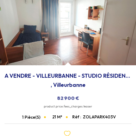
Qui Sommes-Nous
Notre Équipe
Nous Rejoindre
EXTRANET
CONTACT
A VENDRE - VILLEURBANNE - STUDIO RÉSIDENCE ETUDIANTE IDÉAL...
,
Villeurbanne
82 900 €
product.price.fees_charges.teaser
21
M²
Réf :
ZOLAPARK403V
1
Pièce(s)