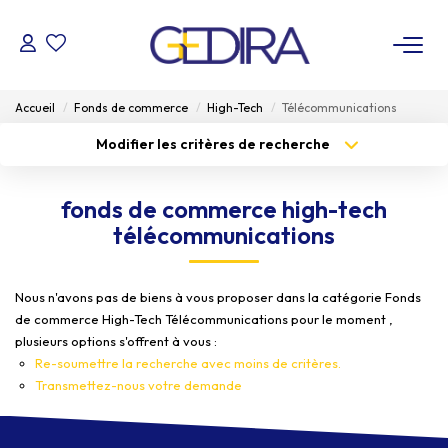
ACHETER
Accueil
Fonds de commerce
High-Tech
Télécommunications
Modifier les critères de recherche
LOUER
Type de transaction
Localisation
Acheter
Localisation
fonds de commerce high-tech
Type de bien
ESTIMER
Sélectionnez...
Surface min
télécommunications
Budget max
FAIRE GÉRER
Plus de critères
Nous n'avons pas de biens à vous proposer dans la catégorie Fonds
de commerce High-Tech Télécommunications pour le moment ,
Créer une alerte
Administrateur De Biens
plusieurs options s'offrent à vous :
Syndic De Copropriété
Re-soumettre la recherche avec moins de critères.
Transmettez-nous votre demande
NOTRE AGENCE