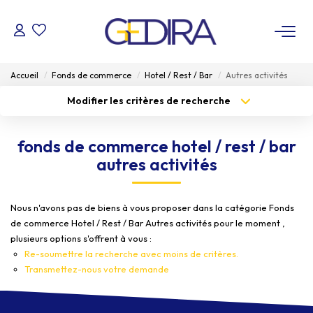
ACHETER
Accueil
Fonds de commerce
Hotel / Rest / Bar
Autres activités
Modifier les critères de recherche
LOUER
Type de transaction
Localisation
Acheter
Localisation
fonds de commerce hotel / rest / bar
Type de bien
ESTIMER
Sélectionnez...
Surface min
autres activités
Budget max
FAIRE GÉRER
Plus de critères
Nous n'avons pas de biens à vous proposer dans la catégorie Fonds
de commerce Hotel / Rest / Bar Autres activités pour le moment ,
Créer une alerte
Administrateur De Biens
plusieurs options s'offrent à vous :
Syndic De Copropriété
Re-soumettre la recherche avec moins de critères.
Transmettez-nous votre demande
NOTRE AGENCE