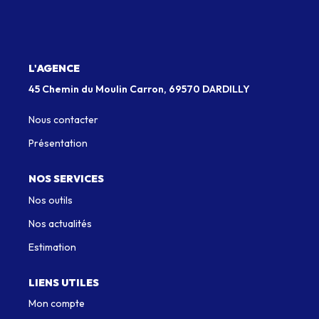
Qui Sommes-Nous
Notre Équipe
L'AGENCE
Nous Rejoindre
45 Chemin du Moulin Carron, 69570 DARDILLY
Nous contacter
EXTRANET
Présentation
CONTACT
NOS SERVICES
Nos outils
Nos actualités
Estimation
LIENS UTILES
Mon compte