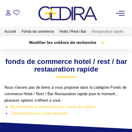
ACHETER
Accueil
Fonds de commerce
Hotel / Rest / Bar
Restauration rapide
Modifier les critères de recherche
LOUER
Localisation
Type de transaction
Surface min
fonds de commerce hotel / rest / bar
Type de bien
ESTIMER
restauration rapide
Plus de critères
Budget max
FAIRE GÉRER
Créer une alerte
Nous n'avons pas de biens à vous proposer dans la catégorie Fonds de
commerce Hotel / Rest / Bar Restauration rapide pour le moment ,
Administrateur De Biens
plusieurs options s'offrent à vous :
Syndic De Copropriété
Re-soumettre la recherche avec moins de critères.
Transmettez-nous votre demande
NOTRE AGENCE