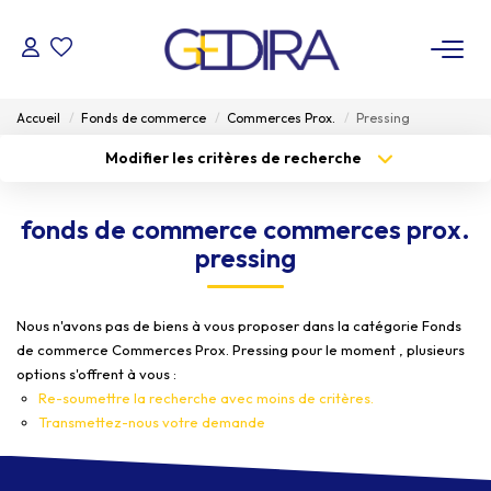
ACHETER
Accueil
Fonds de commerce
Commerces Prox.
Pressing
Modifier les critères de recherche
LOUER
Type de transaction
Localisation
Acheter
Localisation
fonds de commerce commerces prox.
Type de bien
ESTIMER
Sélectionnez...
Surface min
pressing
Budget max
FAIRE GÉRER
Plus de critères
Nous n'avons pas de biens à vous proposer dans la catégorie Fonds
de commerce Commerces Prox. Pressing pour le moment , plusieurs
Créer une alerte
Administrateur De Biens
options s'offrent à vous :
Syndic De Copropriété
Re-soumettre la recherche avec moins de critères.
Transmettez-nous votre demande
NOTRE AGENCE