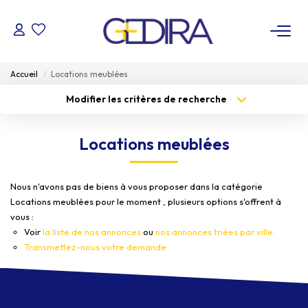
ACHETER
Accueil
Locations meublées
Modifier les critères de recherche
LOUER
Type de transaction
Localisation
Acheter
Localisation
Locations meublées
Type de bien
ESTIMER
Sélectionnez...
Surface min
Nous n'avons pas de biens à vous proposer dans la catégorie
Budget max
FAIRE GÉRER
Plus de critères
Locations meublées pour le moment , plusieurs options s'offrent à
vous :
Créer une alerte
Administrateur De Biens
Voir
la liste de nos annonces
ou
nos annonces triées par ville.
Transmettez-nous votre demande
Syndic De Copropriété
NOTRE AGENCE