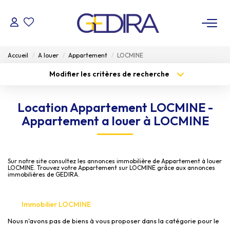
ACHETER
Accueil
A louer
Appartement
LOCMINE
Modifier les critères de recherche
LOUER
Type de transaction
Localisation
Acheter
Localisation
Location Appartement LOCMINE -
Type de bien
ESTIMER
Sélectionnez...
Surface min
Appartement a louer à LOCMINE
Budget max
FAIRE GÉRER
Plus de critères
Sur notre site consultez les annonces immobilière de Appartement à louer
Créer une alerte
Administrateur De Biens
LOCMINE. Trouvez votre Appartement sur LOCMINE grâce aux annonces
immobilières de GEDIRA.
Syndic De Copropriété
Immobilier LOCMINE
NOTRE AGENCE
Nous n'avons pas de biens à vous proposer dans la catégorie pour le