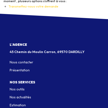
moment , plusieurs options s'offrent à vous :
Transmettez-nous votre demande
Qui Sommes-Nous
Notre Équipe
Nous Rejoindre
EXTRANET
L'AGENCE
45 Chemin du Moulin Carron, 69570 DARDILLY
CONTACT
Nous contacter
Présentation
NOS SERVICES
Nos outils
Nos actualités
Estimation